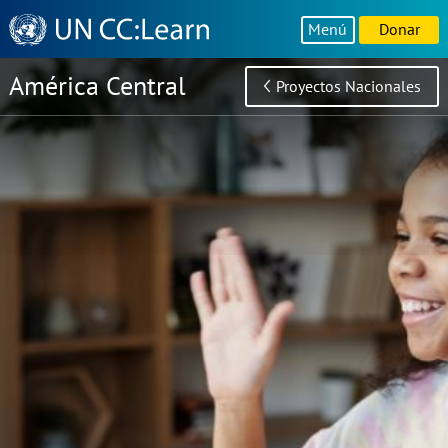
Knowledge
Menú
Donar
Sharing
Platform
América Central
Proyectos Nacionales