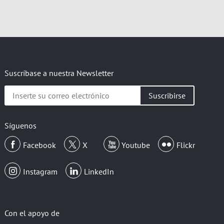
Suscríbase a nuestra Newsletter
Inserte
su
correo
electrónico
Síguenos
Facebook
X
Youtube
Flickr
Instagram
LinkedIn
Con el apoyo de