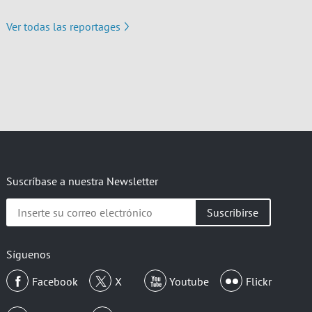
Ver todas las reportages
Suscríbase a nuestra Newsletter
Inserte
su
correo
electrónico
Síguenos
Facebook
X
Youtube
Flickr