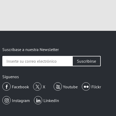
Suscríbase a nuestra Newsletter
Inserte
su
correo
electrónico
Síguenos
Facebook
X
Youtube
Flickr
Instagram
LinkedIn