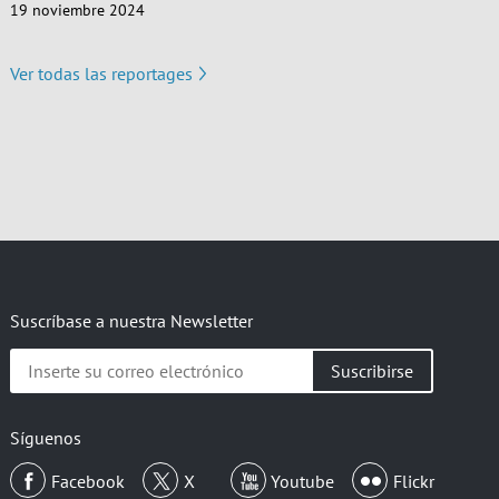
19 noviembre 2024
Ver todas las reportages
Suscríbase a nuestra Newsletter
Inserte
su
correo
electrónico
Síguenos
Facebook
X
Youtube
Flickr