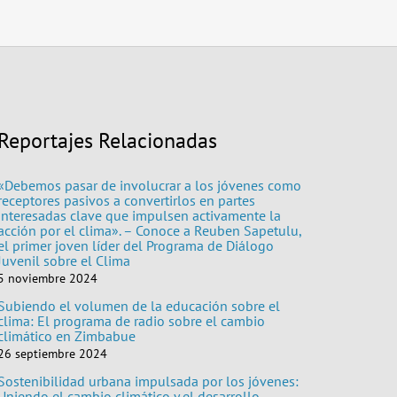
Reportajes Relacionadas
«Debemos pasar de involucrar a los jóvenes como
receptores pasivos a convertirlos en partes
interesadas clave que impulsen activamente la
acción por el clima». – Conoce a Reuben Sapetulu,
el primer joven líder del Programa de Diálogo
Juvenil sobre el Clima
5 noviembre 2024
Subiendo el volumen de la educación sobre el
clima: El programa de radio sobre el cambio
climático en Zimbabue
26 septiembre 2024
Sostenibilidad urbana impulsada por los jóvenes:
Uniendo el cambio climático y el desarrollo