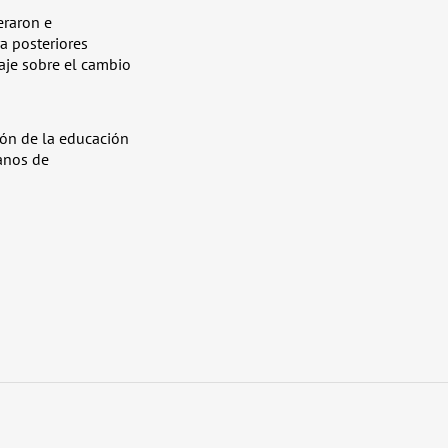
eraron e
ra posteriores
zaje sobre el cambio
ión de la educación
danos de