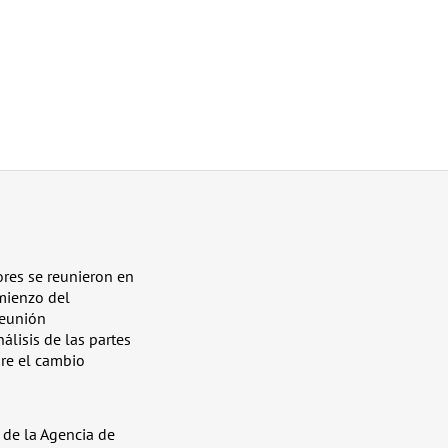
ores se reunieron en
omienzo del
reunión
lisis de las partes
bre el cambio
s de la Agencia de