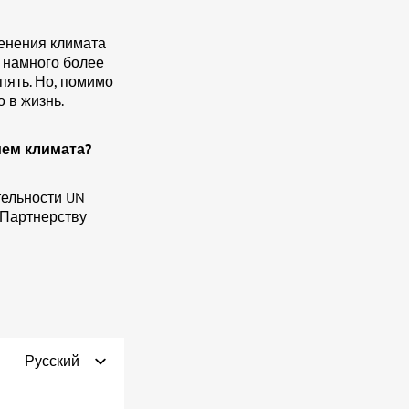
менения климата
ь намного более
пять. Но, помимо
 в жизнь.
ием климата?
тельности UN
 Партнерству