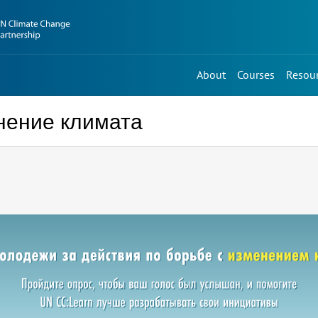
About
Courses
Resou
нение климата