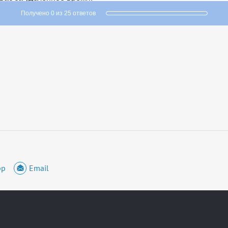
pp
Email