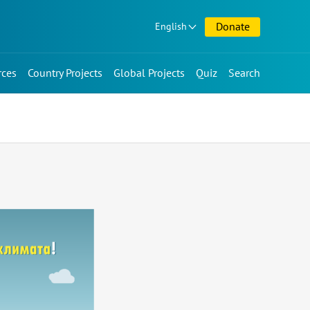
Donate
English
rces
Country Projects
Global Projects
Quiz
Search