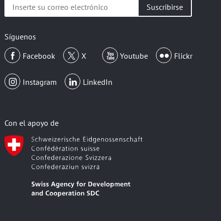
Inserte
su
correo
electrónico
Síguenos
Facebook
X
Youtube
Flickr
Instagram
LinkedIn
Con el apoyo de