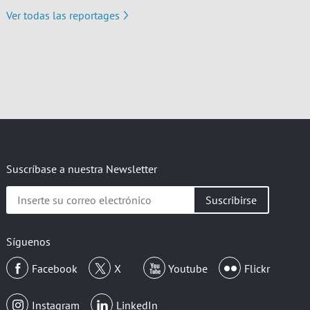
Ver todas las reportages
Suscríbase a nuestra Newsletter
Inserte
su
correo
electrónico
Síguenos
Facebook
X
Youtube
Flickr
Instagram
LinkedIn