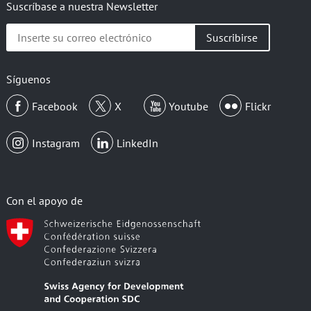
Suscríbase a nuestra Newsletter
Inserte
su
correo
electrónico
Síguenos
Facebook
X
Youtube
Flickr
Instagram
LinkedIn
Con el apoyo de