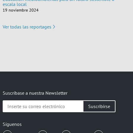
escala local
19 noviembre 2024
Ver todas las reportages
Suscríbase a nuestra Newsletter
Inserte
su
correo
electrónico
Síguenos