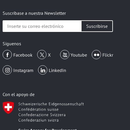
Suscríbase a nuestra Newsletter
Inserte
su
correo
electrónico
Síguenos
Facebook
X
Youtube
Flickr
Instagram
LinkedIn
Con el apoyo de