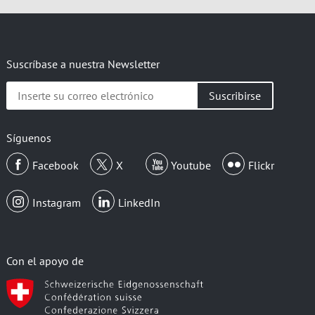
Suscríbase a nuestra Newsletter
Inserte
su
correo
electrónico
Síguenos
Facebook
X
Youtube
Flickr
Instagram
LinkedIn
Con el apoyo de