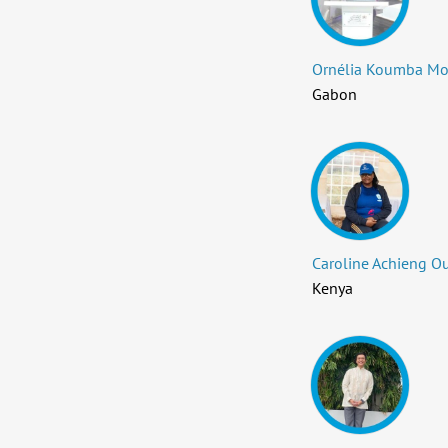
Ornélia Koumba M
Gabon
Caroline Achieng O
Kenya