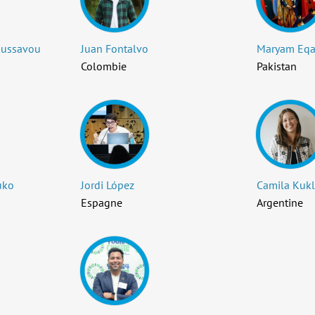
oussavou
Juan Fontalvo
Maryam Eq
Colombie
Pakistan
uko
Jordi López
Camila Kukl
Espagne
Argentine