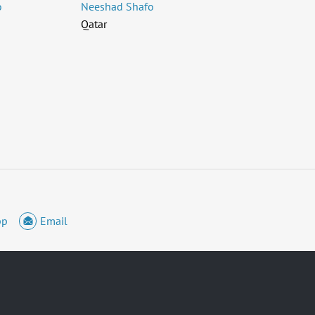
o
Neeshad Shafo
Qatar
pp
Email