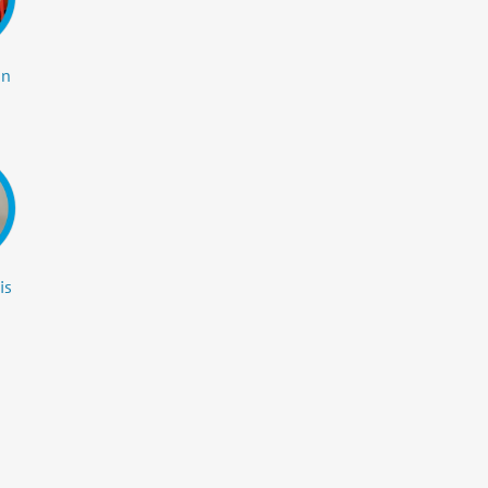
an
is