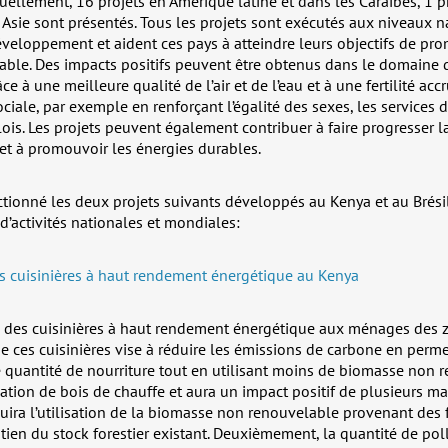
uellement, 16 projets en Amérique latine et dans les Caraïbes, 1 pr
 Asie sont présentés. Tous les projets sont exécutés aux niveaux n
veloppement et aident ces pays à atteindre leurs objectifs de pr
le. Des impacts positifs peuvent être obtenus dans le domaine d
e à une meilleure qualité de l’air et de l’eau et à une fertilité accr
ociale, par exemple en renforçant l’égalité des sexes, les services d
lois. Les projets peuvent également contribuer à faire progresser l
t à promouvoir les énergies durables.
ctionné les deux projets suivants développés au Kenya et au Brésil
s d’activités nationales et mondiales:
 cuisinières à haut rendement énergétique au Kenya
ra des cuisinières à haut rendement énergétique aux ménages des 
 de ces cuisinières vise à réduire les émissions de carbone en perm
 quantité de nourriture tout en utilisant moins de biomasse non r
tion de bois de chauffe et aura un impact positif de plusieurs ma
duira l’utilisation de la biomasse non renouvelable provenant des 
ien du stock forestier existant. Deuxièmement, la quantité de poll