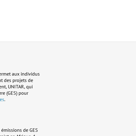
ermet aux individus
t des projets de
ment, UNITAR, qui
rre (GES) pour
es
.
es émissions de GES