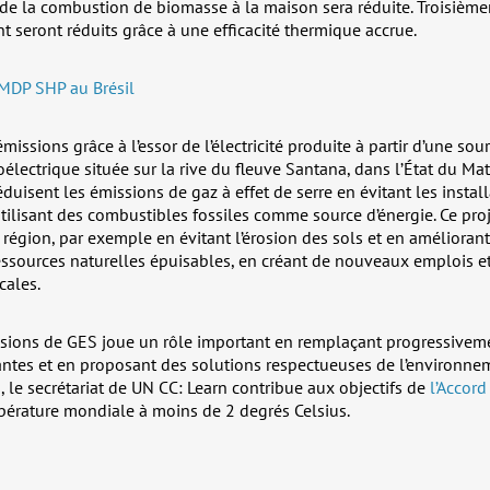
 de la combustion de biomasse à la maison sera réduite. Troisièmem
nt seront réduits grâce à une efficacité thermique accrue.
 MDP SHP au Brésil
émissions grâce à l’essor de l’électricité produite à partir d’une so
oélectrique située sur la rive du fleuve Santana, dans l’État du Ma
réduisent les émissions de gaz à effet de serre en évitant les instal
tilisant des combustibles fossiles comme source d’énergie. Ce proj
a région, par exemple en évitant l’érosion des sols et en améliorant
essources naturelles épuisables, en créant de nouveaux emplois et
cales.
ions de GES joue un rôle important en remplaçant progressivemen
ntes et en proposant des solutions respectueuses de l’environneme
, le secrétariat de UN CC: Learn contribue aux objectifs de
l’Accord
pérature mondiale à moins de 2 degrés Celsius.