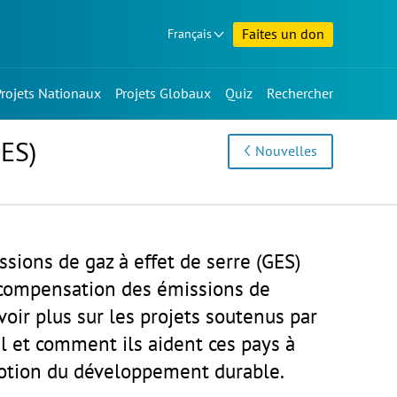
Faites un don
Français
Projets Nationaux
Projets Globaux
Quiz
Rechercher
GES)
Nouvelles
ions de gaz à effet de serre (GES)
e compensation des émissions de
oir plus sur les projets soutenus par
l et comment ils aident ces pays à
motion du développement durable.