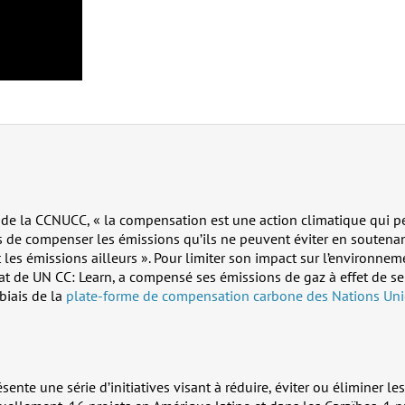
t de la CCNUCC, « la compensation est une action climatique qui p
s de compenser les émissions qu’ils ne peuvent éviter en soutenan
 les émissions ailleurs ». Pour limiter son impact sur l’environne
iat de UN CC: Learn, a compensé ses émissions de gaz à effet de se
biais de la
plate-forme de compensation carbone des Nations Uni
sente une série d’initiatives visant à réduire, éviter ou éliminer l