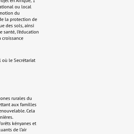
ojet en Afrique, 1
ational ou local
omotion du
e la protection de
ue des sols, ainsi
e santé, l’éducation
a croissance
 où le Secrétariat
zones rurales du
ettant aux familles
enouvelable. Cela
nières.
forêts kényanes et
uants de l’air