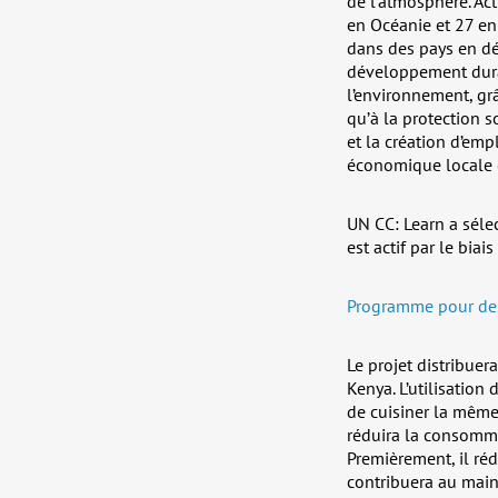
de l’atmosphère. Act
en Océanie et 27 en
dans des pays en dé
développement durab
l’environnement, grâc
qu’à la protection s
et la création d’emp
économique locale e
UN CC: Learn a séle
est actif par le biai
Programme pour des
Le projet distribue
Kenya. L’utilisation
de cuisiner la même
réduira la consomma
Premièrement, il ré
contribuera au maint