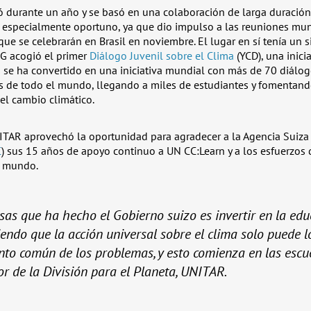
ó durante un año y se basó en una colaboración de larga duració
 especialmente oportuno, ya que dio impulso a las reuniones mun
ue se celebrarán en Brasil en noviembre. El lugar en sí tenía un si
BG acogió el primer
Diálogo Juvenil sobre el Clima
(YCD), una inici
se ha convertido en una iniciativa mundial con más de 70 diálo
 de todo el mundo, llegando a miles de estudiantes y fomentand
el cambio climático.
ITAR aprovechó la oportunidad para agradecer a la Agencia Suiza 
C
) sus 15 años de apoyo continuo a UN CC:Learn y a los esfuerzos
l mundo.
sas que ha hecho el Gobierno suizo es invertir en la edu
iendo que la acción universal sobre el clima solo puede 
to común de los problemas, y esto comienza en las escu
or de la División para el Planeta, UNITAR.