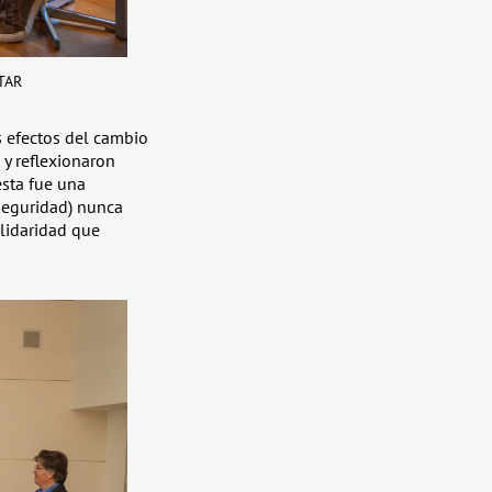
ITAR
s efectos del cambio
 y reflexionaron
esta fue una
seguridad) nunca
olidaridad que