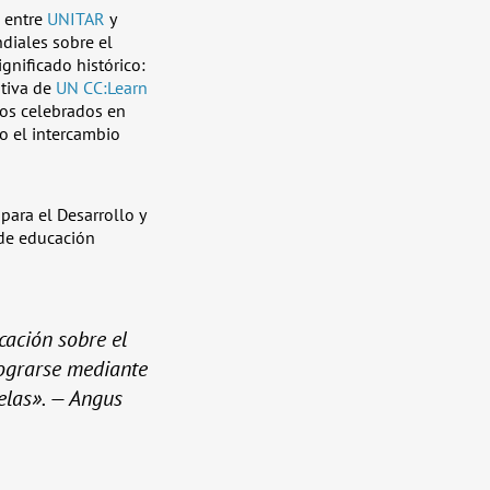
n entre
UNITAR
y
diales sobre el
gnificado histórico:
ativa de
UN CC:Learn
gos celebrados en
o el intercambio
para el Desarrollo y
 de educación
cación sobre el
lograrse mediante
elas». — Angus