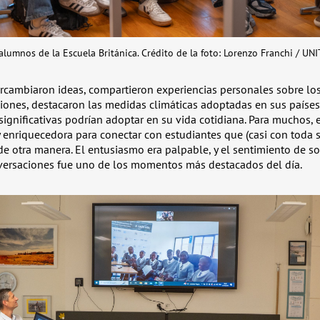
lumnos de la Escuela Británica. Crédito de la foto: Lorenzo Franchi / UN
ercambiaron ideas, compartieron experiencias personales sobre lo
giones, destacaron las medidas climáticas adoptadas en sus países
ignificativas podrían adoptar en su vida cotidiana. Para muchos, 
 enriquecedora para conectar con estudiantes que (casi con toda 
e otra manera. El entusiasmo era palpable, y el sentimiento de s
nversaciones fue uno de los momentos más destacados del día.