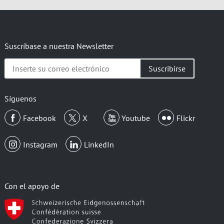
Suscríbase a nuestra Newsletter
Inserte
su
correo
electrónico
Síguenos
Facebook
X
Youtube
Flickr
Instagram
LinkedIn
Con el apoyo de