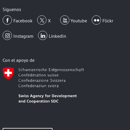
correo
electrónico
Síguenos
Facebook
X
Youtube
Flickr
Instagram
LinkedIn
Con el apoyo de