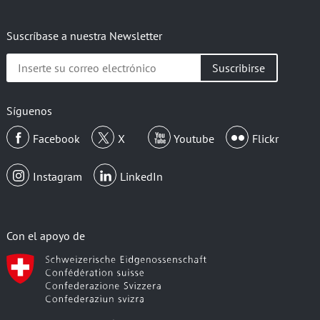
Suscríbase a nuestra Newsletter
Inserte
su
correo
electrónico
Síguenos
Facebook
X
Youtube
Flickr
Instagram
LinkedIn
Con el apoyo de