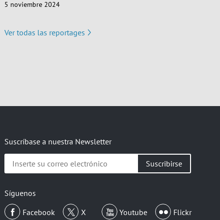
5 noviembre 2024
Ver todas las reportages
Suscríbase a nuestra Newsletter
Inserte
su
correo
electrónico
Síguenos
Facebook
X
Youtube
Flickr