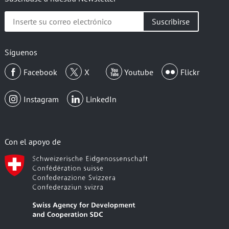
Inserte
su
correo
electrónico
Síguenos
Facebook
X
Youtube
Flickr
Instagram
LinkedIn
Con el apoyo de