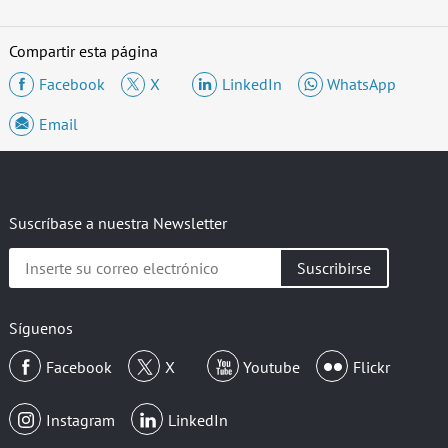
Compartir esta página
Facebook
X
LinkedIn
WhatsApp
Email
Suscríbase a nuestra Newsletter
Inserte
su
correo
electrónico
Síguenos
Facebook
X
Youtube
Flickr
Instagram
LinkedIn