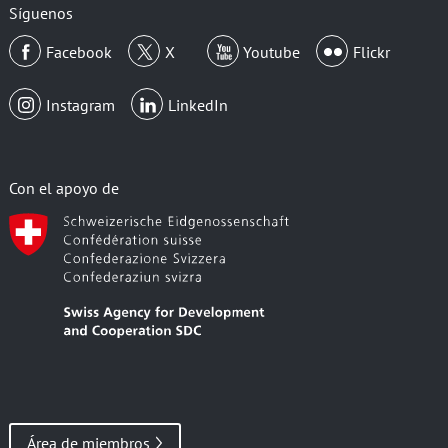
electrónico
Síguenos
Facebook
X
Youtube
Flickr
Instagram
LinkedIn
Con el apoyo de
Área de miembros