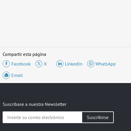
Compartir esta página
Facebook
X
LinkedIn
WhatsApp
Email
Suscríbase a nuestra Newsletter
Inserte
su
correo